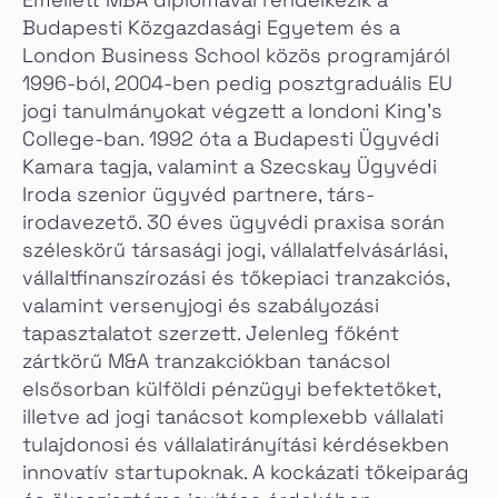
Budapesti Közgazdasági Egyetem és a
London Business School közös programjáról
1996-ból, 2004-ben pedig posztgraduális EU
jogi tanulmányokat végzett a londoni King’s
College-ban. 1992 óta a Budapesti Ügyvédi
Kamara tagja, valamint a Szecskay Ügyvédi
Iroda szenior ügyvéd partnere, társ-
irodavezető. 30 éves ügyvédi praxisa során
széleskörű társasági jogi, vállalatfelvásárlási,
vállaltfinanszírozási és tőkepiaci tranzakciós,
valamint versenyjogi és szabályozási
tapasztalatot szerzett. Jelenleg főként
zártkörű M&A tranzakciókban tanácsol
elsősorban külföldi pénzügyi befektetőket,
illetve ad jogi tanácsot komplexebb vállalati
tulajdonosi és vállalatirányítási kérdésekben
innovatív startupoknak. A kockázati tőkeiparág