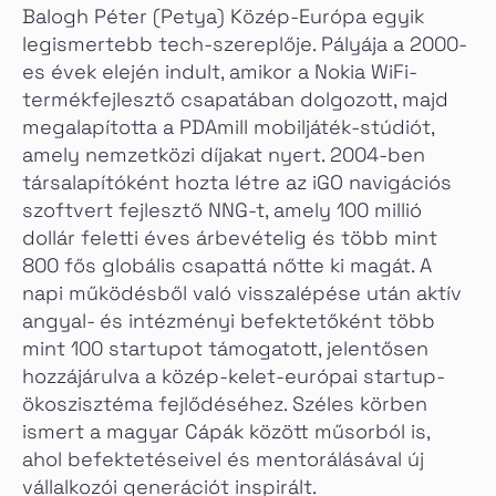
Balogh Péter (Petya) Közép-Európa egyik
legismertebb tech-szereplője. Pályája a 2000-
es évek elején indult, amikor a Nokia WiFi-
termékfejlesztő csapatában dolgozott, majd
megalapította a PDAmill mobiljáték-stúdiót,
amely nemzetközi díjakat nyert. 2004-ben
társalapítóként hozta létre az iGO navigációs
szoftvert fejlesztő NNG-t, amely 100 millió
dollár feletti éves árbevételig és több mint
800 fős globális csapattá nőtte ki magát. A
napi működésből való visszalépése után aktív
angyal- és intézményi befektetőként több
mint 100 startupot támogatott, jelentősen
hozzájárulva a közép-kelet-európai startup-
ökoszisztéma fejlődéséhez. Széles körben
ismert a magyar Cápák között műsorból is,
ahol befektetéseivel és mentorálásával új
vállalkozói generációt inspirált.