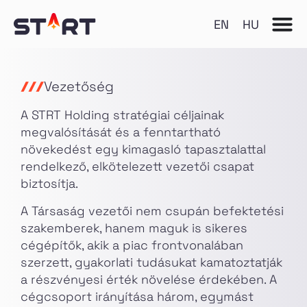
EN
HU
Vezetőség
A STRT Holding stratégiai céljainak
megvalósítását és a fenntartható
növekedést egy kimagasló tapasztalattal
rendelkező, elkötelezett vezetői csapat
biztosítja.
A Társaság vezetői nem csupán befektetési
szakemberek, hanem maguk is sikeres
cégépítők, akik a piac frontvonalában
szerzett, gyakorlati tudásukat kamatoztatják
a részvényesi érték növelése érdekében. A
cégcsoport irányítása három, egymást