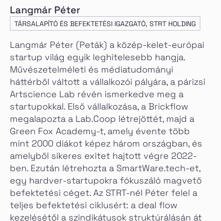
Langmár Péter
TÁRSALAPÍTÓ ÉS BEFEKTETÉSI IGAZGATÓ, STRT HOLDING
Langmár Péter (Peták) a közép-kelet-európai
startup világ egyik leghitelesebb hangja.
Művészetelméleti és médiatudományi
háttérből váltott a vállalkozói pályára, a párizsi
Artscience Lab révén ismerkedve meg a
startupokkal. Első vállalkozása, a Brickflow
megalapozta a Lab.Coop létrejöttét, majd a
Green Fox Academy-t, amely évente több
mint 2000 diákot képez három országban, és
amelyből sikeres exitet hajtott végre 2022-
ben. Ezután létrehozta a SmartWare.tech-et,
egy hardver-startupokra fókuszáló magvető
befektetési céget. Az STRT-nél Péter felel a
teljes befektetési ciklusért: a deal flow
kezelésétől a szindikátusok struktúrálásán át