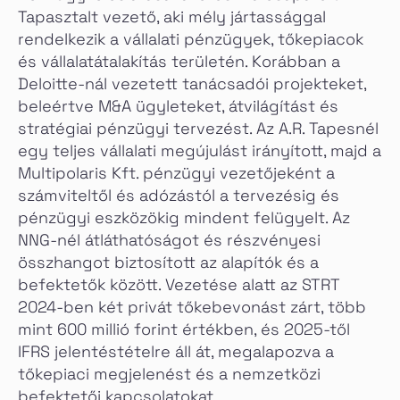
Tapasztalt vezető, aki mély jártassággal
rendelkezik a vállalati pénzügyek, tőkepiacok
és vállalatátalakítás területén. Korábban a
Deloitte-nál vezetett tanácsadói projekteket,
beleértve M&A ügyleteket, átvilágítást és
stratégiai pénzügyi tervezést. Az A.R. Tapesnél
egy teljes vállalati megújulást irányított, majd a
Multipolaris Kft. pénzügyi vezetőjeként a
számviteltől és adózástól a tervezésig és
pénzügyi eszközökig mindent felügyelt. Az
NNG-nél átláthatóságot és részvényesi
összhangot biztosított az alapítók és a
befektetők között. Vezetése alatt az STRT
2024-ben két privát tőkebevonást zárt, több
mint 600 millió forint értékben, és 2025-től
IFRS jelentéstételre áll át, megalapozva a
tőkepiaci megjelenést és a nemzetközi
befektetői kapcsolatokat.