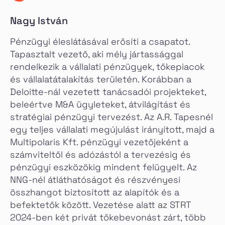
Nagy István
Pénzügyi éleslátásával erősíti a csapatot.
Tapasztalt vezető, aki mély jártassággal
rendelkezik a vállalati pénzügyek, tőkepiacok
és vállalatátalakítás területén. Korábban a
Deloitte-nál vezetett tanácsadói projekteket,
beleértve M&A ügyleteket, átvilágítást és
stratégiai pénzügyi tervezést. Az A.R. Tapesnél
egy teljes vállalati megújulást irányított, majd a
Multipolaris Kft. pénzügyi vezetőjeként a
számviteltől és adózástól a tervezésig és
pénzügyi eszközökig mindent felügyelt. Az
NNG-nél átláthatóságot és részvényesi
összhangot biztosított az alapítók és a
befektetők között. Vezetése alatt az STRT
2024-ben két privát tőkebevonást zárt, több