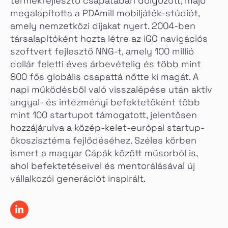
termékfejlesztő csapatában dolgozott, majd
megalapította a PDAmill mobiljáték-stúdiót,
amely nemzetközi díjakat nyert. 2004-ben
társalapítóként hozta létre az iGO navigációs
szoftvert fejlesztő NNG-t, amely 100 millió
dollár feletti éves árbevételig és több mint
800 fős globális csapattá nőtte ki magát. A
napi működésből való visszalépése után aktív
angyal- és intézményi befektetőként több
mint 100 startupot támogatott, jelentősen
hozzájárulva a közép-kelet-európai startup-
ökoszisztéma fejlődéséhez. Széles körben
ismert a magyar Cápák között műsorból is,
ahol befektetéseivel és mentorálásával új
vállalkozói generációt inspirált.