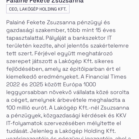
Palainé Fekete Zsuzsanna
CEO, LAKÓGÉP HOLDING KFT.
Palainé Fekete Zsuzsanna pénzügyi és
gazdasági szakember, több mint 15 éves
tapasztalattal. Pályáját a bankszektor IT
területén kezdte, ahol jelentős szakértelemre
tett szert. Férjével együtt meghatározó
szerepet játszott a Lakógép Kft. sikeres
fejlődésében, amely az építőiparban ért el
kiemelkedő eredményeket. A Financial Times
2022 és 2025 között Európa 1000
leggyorsabban növekvő vállalata közé sorolta
a céget, amelynek árbevétele meghaladta a
100 millió eurót. A Lakógép Kft.-nél Zsuzsanna
a pénzügyek, közgazdasági kérdések és KKV
IT-folyamatok szervezésében mélyítette el
tudását. Jelenleg a Lakógép Holding Kft.
vezérigazgatója és pénzügyi igazgatója, ahol a