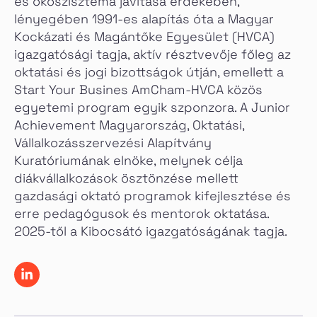
és ökoszisztéma javítása érdekében,
lényegében 1991-es alapítás óta a Magyar
Kockázati és Magántőke Egyesület (HVCA)
igazgatósági tagja, aktív résztvevője főleg az
oktatási és jogi bizottságok útján, emellett a
Start Your Busines AmCham-HVCA közös
egyetemi program egyik szponzora. A Junior
Achievement Magyarország, Oktatási,
Vállalkozásszervezési Alapítvány
Kuratóriumának elnöke, melynek célja
diákvállalkozások ösztönzése mellett
gazdasági oktató programok kifejlesztése és
erre pedagógusok és mentorok oktatása.
2025-től a Kibocsátó igazgatóságának tagja.