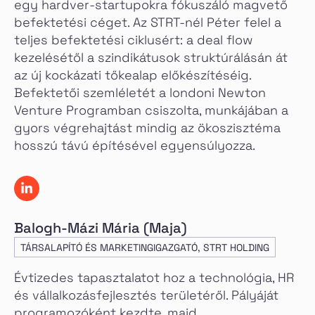
egy hardver-startupokra fókuszáló magvető
befektetési céget. Az STRT-nél Péter felel a
teljes befektetési ciklusért: a deal flow
kezelésétől a szindikátusok struktúrálásán át
az új kockázati tőkealap előkészítéséig.
Befektetői szemléletét a londoni Newton
Venture Programban csiszolta, munkájában a
gyors végrehajtást mindig az ökoszisztéma
hosszú távú építésével egyensúlyozza.
Balogh-Mázi Mária (Maja)
TÁRSALAPÍTÓ ÉS MARKETINGIGAZGATÓ, STRT HOLDING
Évtizedes tapasztalatot hoz a technológia, HR
és vállalkozásfejlesztés területéről. Pályáját
programozóként kezdte, majd