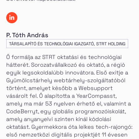
P. Tóth András
TÁRSALAPÍTÓ ÉS TECHNOLÓGIAI IGAZGATÓ, STRT HOLDING
Ő formálja az STRT oktatási és technológiai
hátterét. Sorozatvállalkozó és oktató, a régió
egyik legsokoldalúbb innovátora. Első exitje a
Gyümölcstárhely webtárhely-szolgáltatóból
történt, amelyet később a Websupport
vásárolt fel. Ő alapította a YearCompasst,
amely ma már 53 nyelven érhető el, valamint a
CodeBerryt, egy globális programozóiskolát,
amely anyanyelvi szinten kínál kódolási
oktatást. Gyermekkora óta lelkes tech-rajongó:
első nemzetközi digitális projektjét 11 évesen