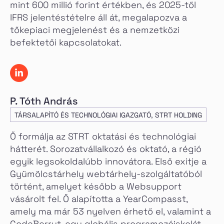
mint 600 millió forint értékben, és 2025-től
IFRS jelentéstételre áll át, megalapozva a
tőkepiaci megjelenést és a nemzetközi
befektetői kapcsolatokat.
P. Tóth András
TÁRSALAPÍTÓ ÉS TECHNOLÓGIAI IGAZGATÓ, STRT HOLDING
Ő formálja az STRT oktatási és technológiai
hátterét. Sorozatvállalkozó és oktató, a régió
egyik legsokoldalúbb innovátora. Első exitje a
Gyümölcstárhely webtárhely-szolgáltatóból
történt, amelyet később a Websupport
vásárolt fel. Ő alapította a YearCompasst,
amely ma már 53 nyelven érhető el, valamint a
CodeBerryt, egy globális programozóiskolát,