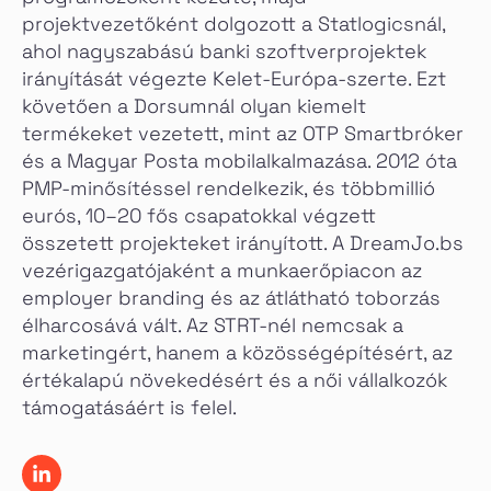
projektvezetőként dolgozott a Statlogicsnál,
ahol nagyszabású banki szoftverprojektek
irányítását végezte Kelet-Európa-szerte. Ezt
követően a Dorsumnál olyan kiemelt
termékeket vezetett, mint az OTP Smartbróker
és a Magyar Posta mobilalkalmazása. 2012 óta
PMP-minősítéssel rendelkezik, és többmillió
eurós, 10–20 fős csapatokkal végzett
összetett projekteket irányított. A DreamJo.bs
vezérigazgatójaként a munkaerőpiacon az
employer branding és az átlátható toborzás
élharcosává vált. Az STRT-nél nemcsak a
marketingért, hanem a közösségépítésért, az
értékalapú növekedésért és a női vállalkozók
támogatásáért is felel.